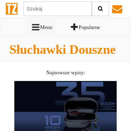
Menu
Popularne
Słuchawki Douszne
Najnowsze wpisy: