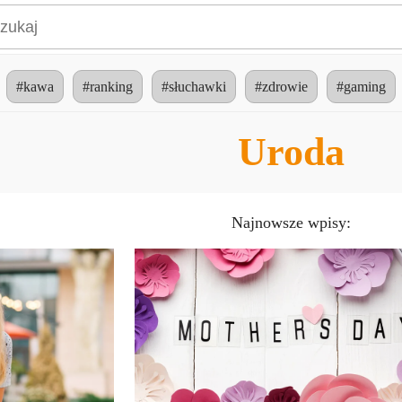
#kawa
#ranking
#słuchawki
#zdrowie
#gaming
Uroda
Najnowsze wpisy: