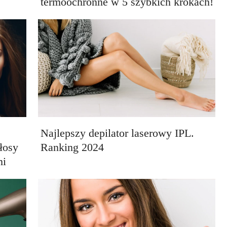
termoochronne w 5 szybkich krokach!
Najlepszy depilator laserowy IPL.
łosy
Ranking 2024
mi