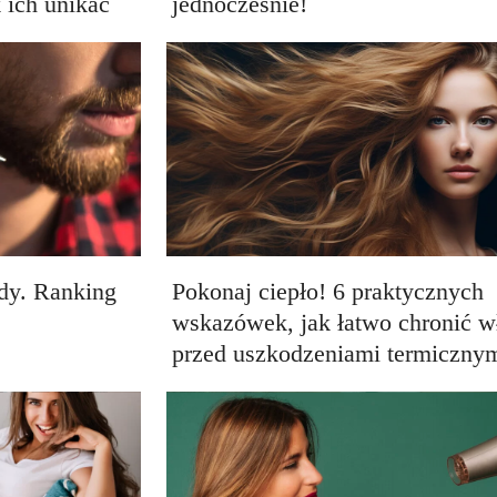
 ich unikać
jednocześnie!
ody. Ranking
Pokonaj ciepło! 6 praktycznych
wskazówek, jak łatwo chronić w
przed uszkodzeniami termiczny