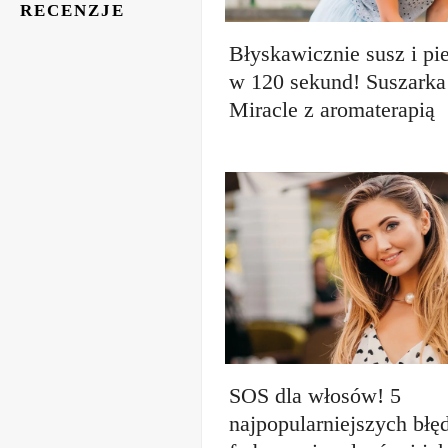
RECENZJE
Błyskawicznie susz i pi
w 120 sekund! Suszark
Miracle z aromaterapią
SOS dla włosów! 5
najpopularniejszych bł