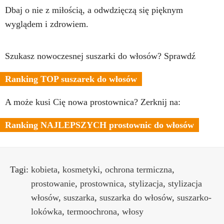
Dbaj o nie z miłością, a odwdzięczą się pięknym
wyglądem i zdrowiem.
Szukasz nowoczesnej suszarki do włosów? Sprawdź
Ranking TOP suszarek do włosów
A może kusi Cię nowa prostownica? Zerknij na:
Ranking NAJLEPSZYCH prostownic do włosów
Tagi:
kobieta
,
kosmetyki
,
ochrona termiczna
,
prostowanie
,
prostownica
,
stylizacja
,
stylizacja
włosów
,
suszarka
,
suszarka do włosów
,
suszarko-
lokówka
,
termoochrona
,
włosy