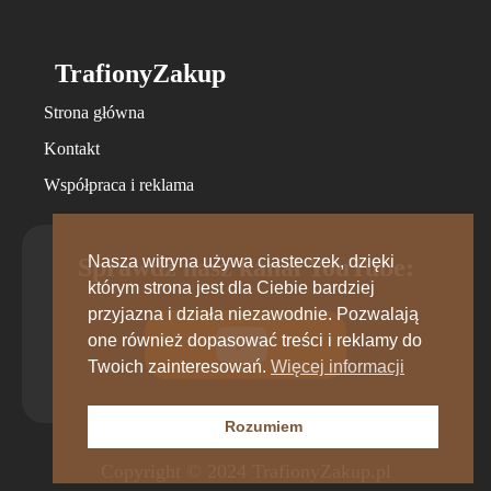
TrafionyZakup
Strona główna
Kontakt
Współpraca i reklama
Nasza witryna używa ciasteczek, dzięki
Sprawdź nasz kanał YouTube:
którym strona jest dla Ciebie bardziej
przyjazna i działa niezawodnie. Pozwalają
one również dopasować treści i reklamy do
Twoich zainteresowań.
Więcej informacji
Rozumiem
Copyright © 2024 TrafionyZakup.pl