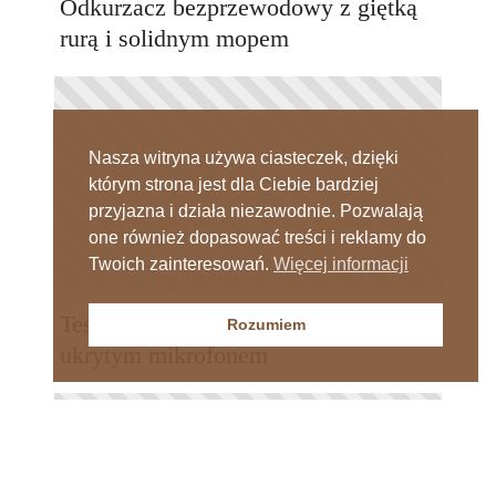
Odkurzacz bezprzewodowy z giętką
rurą i solidnym mopem
Nasza witryna używa ciasteczek, dzięki
którym strona jest dla Ciebie bardziej
przyjazna i działa niezawodnie. Pozwalają
one również dopasować treści i reklamy do
Twoich zainteresowań.
Więcej informacji
Test Genesis Radon 720 z małym i
Rozumiem
ukrytym mikrofonem