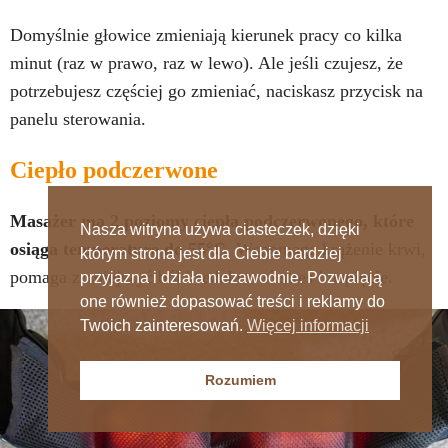
Domyślnie głowice zmieniają kierunek pracy co kilka
minut (raz w prawo, raz w lewo). Ale jeśli czujesz, że
potrzebujesz częściej go zmieniać, naciskasz przycisk na
panelu sterowania.
Ciepło podczerwone
Masażer ma 2 poziomy ciepła podczerwonego, które
Nasza witryna używa ciasteczek, dzięki
osiąga temperaturę do 55°C.
Wspomaga krążenie krwi,
którym strona jest dla Ciebie bardziej
pomaga zmniejszyć ból i redukować stres i napięcie.
przyjazna i działa niezawodnie. Pozwalają
one również dopasować treści i reklamy do
Twoich zainteresowań.
Więcej informacji
Rozumiem