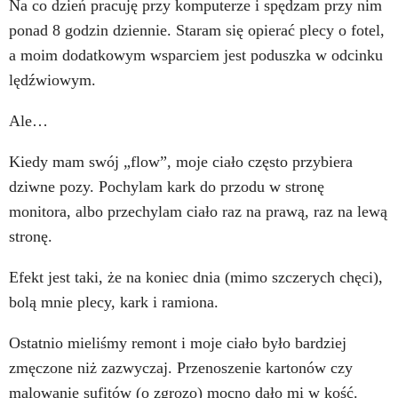
Na co dzień pracuję przy komputerze i spędzam przy nim
ponad 8 godzin dziennie. Staram się opierać plecy o fotel,
a moim dodatkowym wsparciem jest poduszka w odcinku
lędźwiowym.
Ale…
Kiedy mam swój „flow”, moje ciało często przybiera
dziwne pozy. Pochylam kark do przodu w stronę
monitora, albo przechylam ciało raz na prawą, raz na lewą
stronę.
Efekt jest taki, że na koniec dnia (mimo szczerych chęci),
bolą mnie plecy, kark i ramiona.
Ostatnio mieliśmy remont i moje ciało było bardziej
zmęczone niż zazwyczaj. Przenoszenie kartonów czy
malowanie sufitów (o zgrozo) mocno dało mi w kość.