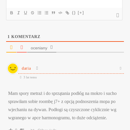
{}
[+]
1
KOMENTARZ
oceniany
daria
3 lat temu
Mam spory metraż i do sprzątania podłóg na mokro i sucho
sprawiłam sobie roombę j7+ z opcją podnoszenia mopa po
wjechaniu na dywan. Podłogi są czyszczone cyklicznie wg
wgranego w apce harmonogramu, to duże odciążenie.