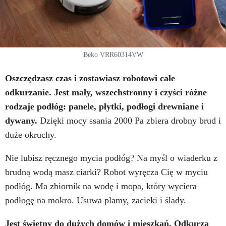
Beko VRR60314VW
Oszczędzasz czas i zostawiasz robotowi całe
odkurzanie. Jest mały, wszechstronny i c
zyści różne
rodzaje podłóg: panele, płytki, podłogi drewniane i
dywany.
Dzięki mocy ssania 2000 Pa zbiera drobny brud i
duże okruchy.
Nie lubisz ręcznego mycia podłóg? Na myśl o wiaderku z
brudną wodą masz ciarki? Robot wyręcza Cię w myciu
podłóg. Ma zbiornik na wodę i mopa, który wyciera
podłogę na mokro. Usuwa plamy, zacieki i ślady.
Jest świetny do dużych domów i mieszkań. Odkurza