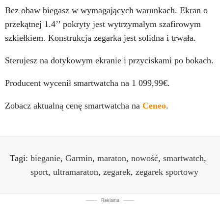
Bez obaw biegasz w wymagających warunkach. Ekran o
przekątnej 1.4’’ pokryty jest wytrzymałym szafirowym
szkiełkiem. Konstrukcja zegarka jest solidna i trwała.
Sterujesz na dotykowym ekranie i przyciskami po bokach.
Producent wycenił smartwatcha na 1 099,99€.
Zobacz aktualną cenę smartwatcha na
Ceneo
.
Tagi:
bieganie
,
Garmin
,
maraton
,
nowość
,
smartwatch
,
sport
,
ultramaraton
,
zegarek
,
zegarek sportowy
Reklama