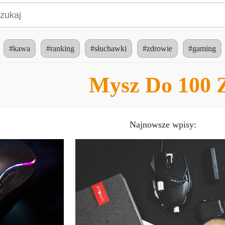
#kawa
#ranking
#słuchawki
#zdrowie
#gaming
Mysz Do 100 
Najnowsze wpisy: