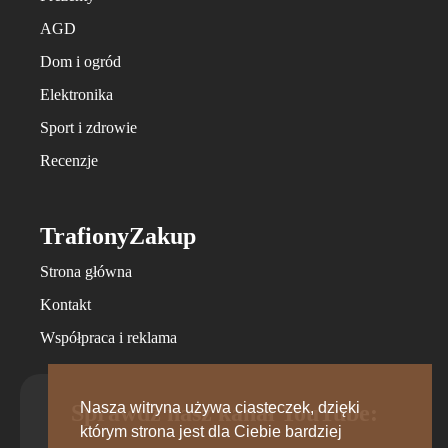
AGD
Dom i ogród
Elektronika
Sport i zdrowie
Recenzje
TrafionyZakup
Strona główna
Kontakt
Współpraca i reklama
Nasza witryna używa ciasteczek, dzięki
Sprawdź nasz kanał YouTube:
którym strona jest dla Ciebie bardziej