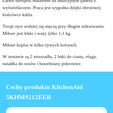
Łatwo sterujesz mikserem na intuicyjnym panelu z
wyświetlaczem. Praca jest wygodna dzięki obrotowej
końcówce kabla.
Twoje ręce wolniej się męczą przy długim miksowaniu.
Mikser jest lekki i waży tylko 1,1 kg.
Mikser kupisz w kilku żywych kolorach.
W zestawie są 2 mieszadła, 2 haki do ciasta, rózga,
nasadka do sosów i bawełniany pokrowiec.
Cechy produktu KitchenAid
5KHM9212EER