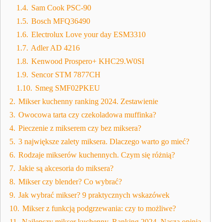
1.4.
Sam Cook PSC-90
1.5.
Bosch MFQ36490
1.6.
Electrolux Love your day ESM3310
1.7.
Adler AD 4216
1.8.
Kenwood Prospero+ KHC29.W0SI
1.9.
Sencor STM 7877CH
1.10.
Smeg SMF02PKEU
2.
Mikser kuchenny ranking 2024. Zestawienie
3.
Owocowa tarta czy czekoladowa muffinka?
4.
Pieczenie z mikserem czy bez miksera?
5.
3 największe zalety miksera. Dlaczego warto go mieć?
6.
Rodzaje mikserów kuchennych. Czym się różnią?
7.
Jakie są akcesoria do miksera?
8.
Mikser czy blender? Co wybrać?
9.
Jak wybrać mikser? 9 praktycznych wskazówek
10.
Mikser z funkcją podgrzewania: czy to możliwe?