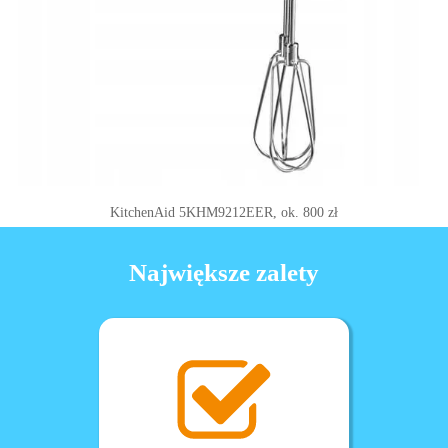
KitchenAid 5KHM9212EER, ok. 800 zł
Największe zalety