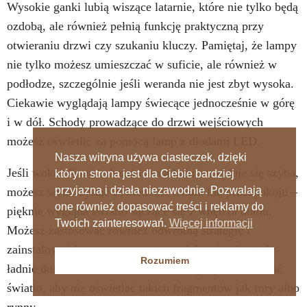
Wysokie ganki lubią wiszące latarnie, które nie tylko będą
ozdobą, ale również pełnią funkcję praktyczną przy
otwieraniu drzwi czy szukaniu kluczy. Pamiętaj, że lampy
nie tylko możesz umieszczać w suficie, ale również w
podłodze, szczególnie jeśli weranda nie jest zbyt wysoka.
Ciekawie wyglądają lampy świecące jednocześnie w górę
i w dół. Schody prowadzące do drzwi wejściowych
możesz oświetlić za pomocą lamp z diodami LED.
Nasza witryna używa ciasteczek, dzięki
Jeśli wokół Twoich drzwi lub nad nimi znajduje się szyba,
którym strona jest dla Ciebie bardziej
przyjazna i działa niezawodnie. Pozwalają
możesz wykorzystać oświetlenie z holu lub przedpokoju –
one również dopasować treści i reklamy do
pięknie wygląda światło sączące się z wnętrza domu.
Twoich zainteresowań.
Więcej informacji
Możesz zastosować również odwrotną strategię i
zainstalować lampę na zewnątrz nad drzwiami, wtedy
Rozumiem
ładnie doświetli środek domu. Postaraj się tak ustawiać
światło, aby nie oświetlać takich fragmentów jak rury albo
rynny.