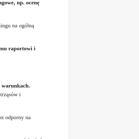
ngowe, np. ocenę
ningu na ogólną
mu raportowi i
h warunkach.
trząsów i
st odporny na