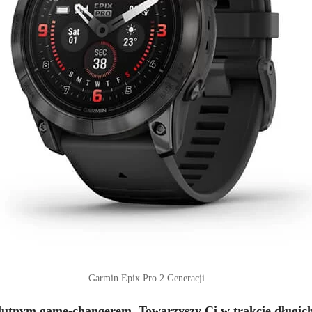
Garmin Epix Pro 2 Generacji
olutnym game-changerem. Towarzyszy Ci w trakcie długic