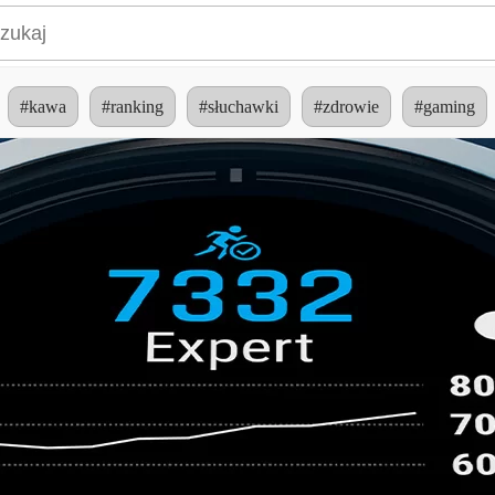
#kawa
#ranking
#słuchawki
#zdrowie
#gaming