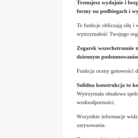
Trenujesz wydajnie i bez
formy na podbiegach i wyt
Te funkcje obliczają siłę 
wytrzymałość Twojego org
Zegarek wszechstronnie m
dziennym podsumowaniom 
Funkcja oceny gotowości d
Solidna konstrukcja to k
Wytrzymała obudowa spełn
wodoodporności.
Wszystkie informacje wid
zarysowania.