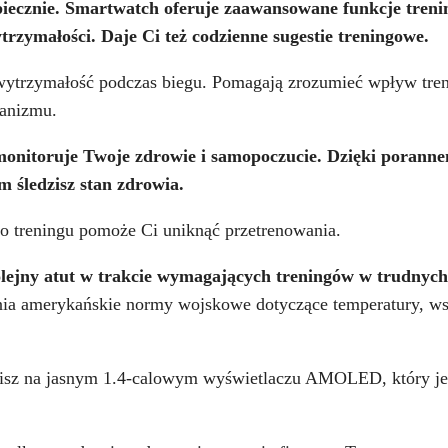
piecznie. Smartwatch oferuje zaawansowane funkcje treni
rzymałości. Daje Ci też codzienne sugestie treningowe.
i wytrzymałość podczas biegu. Pomagają zrozumieć wpływ tre
anizmu.
onitoruje Twoje zdrowie i samopoczucie. Dzięki poranne
śledzisz stan zdrowia.
o treningu pomoże Ci uniknąć przetrenowania.
olejny atut w trakcie wymagających treningów w trudnyc
ia amerykańskie normy wojskowe dotyczące temperatury, ws
zisz na jasnym 1.4-calowym wyświetlaczu AMOLED, który je