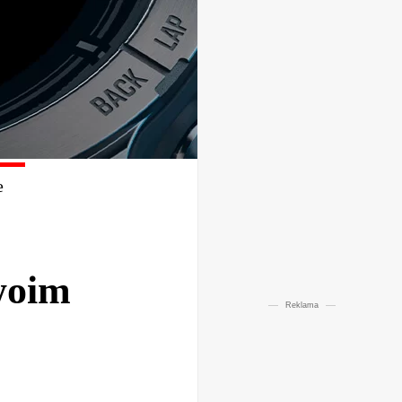
e
woim
Reklama