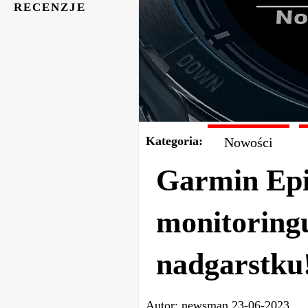
RECENZJE
Kategoria:
Nowości
Garmin Epi
monitoring
nadgarstku
Autor:
newsman
23-06-2023