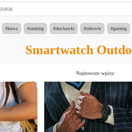
#kawa
#ranking
#słuchawki
#zdrowie
#gaming
Smartwatch Outd
Najnowsze wpisy: