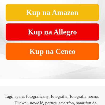
Kup na Amazon
Kup na Allegro
Kup na Ceneo
Tagi:
aparat fotograficzny
,
fotografia
,
fotografia nocna
,
Huawei
,
nowość
,
portret
,
smartfon
,
smartfon do