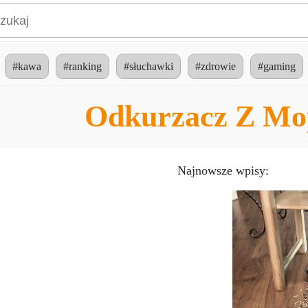
#kawa
#ranking
#słuchawki
#zdrowie
#gaming
Odkurzacz Z M
Najnowsze wpisy: