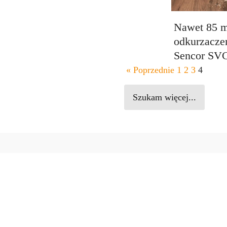
Nawet 85 m
odkurzacz
Sencor SV
« Poprzednie
1
2
3
4
Szukam więcej...