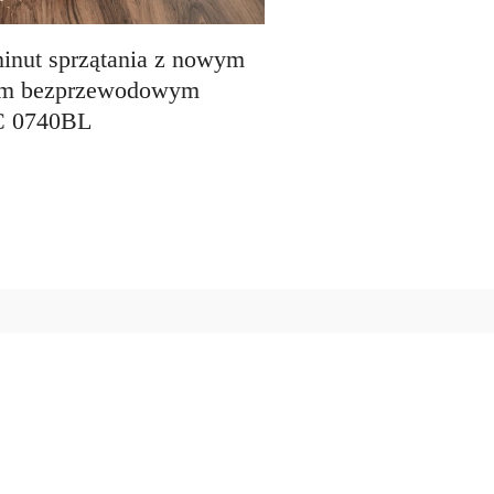
inut sprzątania z nowym
em bezprzewodowym
C 0740BL