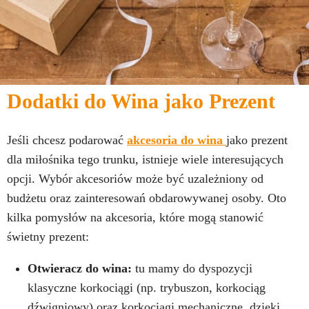
Dodatki do Wina jako Prezent
Jeśli chcesz podarować
akcesoria do wina
jako prezent
dla miłośnika tego trunku, istnieje wiele interesujących
opcji. Wybór akcesoriów może być uzależniony od
budżetu oraz zainteresowań obdarowywanej osoby. Oto
kilka pomysłów na akcesoria, które mogą stanowić
świetny prezent:
Otwieracz do wina:
tu mamy do dyspozycji
klasyczne korkociągi (np. trybuszon, korkociąg
dźwigniowy) oraz korkociągi mechaniczne, dzięki