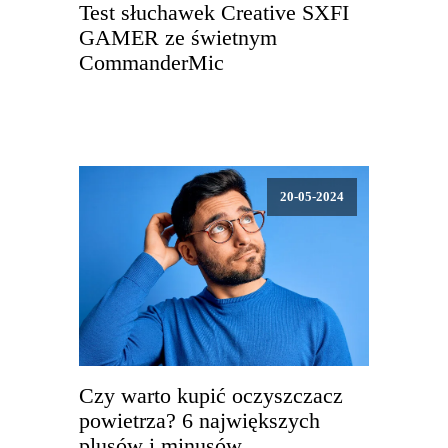
Test słuchawek Creative SXFI
GAMER ze świetnym
CommanderMic
20-05-2024
Czy warto kupić oczyszczacz
powietrza? 6 największych
plusów i minusów