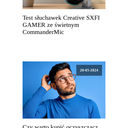
Test słuchawek Creative SXFI
GAMER ze świetnym
CommanderMic
20-05-2024
Czy warto kupić oczyszczacz