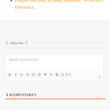
Potężna moc pary w małej obudowie. NOWOŚĆ!
Parownica…
Subscribe
{}
[+]
0
KOMENTARZY