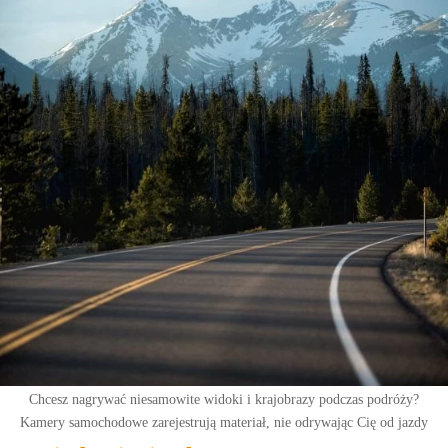
Chcesz nagrywać niesamowite widoki i krajobrazy podczas podróży?
Kamery samochodowe zarejestrują materiał, nie odrywając Cię od jazdy