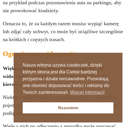
na przykład podczas pozostawienia auta na parkingu, aby
nie prowokować kradzieży.
Oznacza to, że za każdym razem musisz wypiąć kamerę
lub zdjąć cały uchwyt, co może być uciążliwe szczególnie
na krótkich i częstych trasach.
Ograniczona widoczność
Nasza witryna używa ciasteczek, dzięki
Większe urządzenia mogą również ograniczać
którym strona jest dla Ciebie bardziej
widoczność, co może stać się niekomfortowe dla
przyjazna i działa niezawodnie. Pozwalają
kierowcy
.
one również dopasować treści i reklamy do
Twoich zainteresowań.
Więcej informacji
Niektóre modele kamer mają akumulatory o niewielkiej
pojemności, przez co muszą być przez większość czasu
Rozumiem
podłączone do źródła zasilania.
Wiele z nich po odłączeniu z gniazdka może pracować