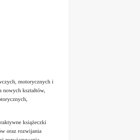
awczych, motorycznych i
a nowych kształtów,
otorycznych,
eraktywne książeczki
ów oraz rozwijania
ści rozwiązywania