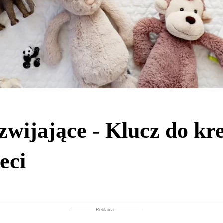
zwijające - Klucz do k
eci
Reklama