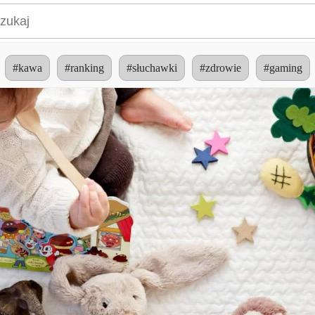
#kawa
#ranking
#słuchawki
#zdrowie
#gaming