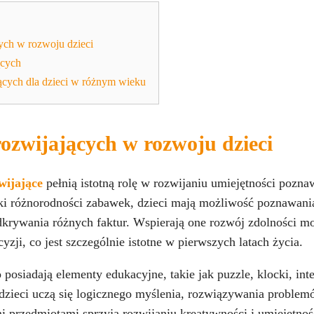
ych w rozwoju dzieci
ących
cych dla dzieci w różnym wieku
ozwijających w rozwoju dzieci
wijające
pełnią istotną rolę w rozwijaniu umiejętności pozn
ęki różnorodności zabawek, dzieci mają możliwość poznawani
krywania różnych faktur. Wspierają one rozwój zdolności m
yzji, co jest szczególnie istotne w pierwszych latach życia.
 posiadają elementy edukacyjne, takie jak puzzle, klocki, int
dzieci uczą się logicznego myślenia, rozwiązywania problem
i przedmiotami sprzyja rozwijaniu kreatywności i umiejętno