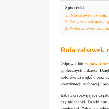
Spis treści
1.
Rola zabawek rozwijając
2.
Zalety zabawek rozwijaj
3.
Wybór zabawek rozwijają
Rola zabawek r
Odpowiednie
zabawki roz
społecznych u dzieci. Dzi
kolorów, dźwięków oraz od
koordynacji ruchowej i prec
Zabawki rozwijające często
czy układanki. Dzięki nim 
wyobraźni. Zabawa z takim