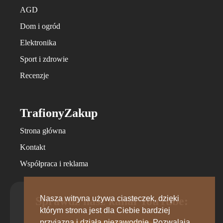
AGD
Dom i ogród
Elektronika
Sport i zdrowie
Recenzje
TrafionyZakup
Strona główna
Kontakt
Współpraca i reklama
Nasza witryna używa ciasteczek, dzięki
Sprawdź nasz kanał YouTube:
którym strona jest dla Ciebie bardziej
przyjazna i działa niezawodnie. Pozwalają