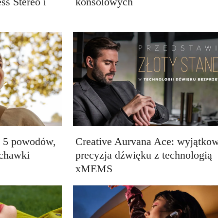
ss Stereo i
konsolowych
. 5 powodów,
Creative Aurvana Ace: wyjątko
uchawki
precyzja dźwięku z technologią
xMEMS