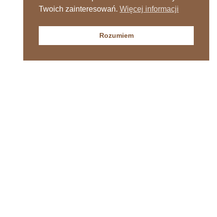
Twoich zainteresowań.
Więcej informacji
Rozumiem
Sprawdź nasz kanał
YouTube: