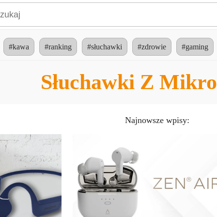
#kawa
#ranking
#słuchawki
#zdrowie
#gaming
Słuchawki Z Mikr
Najnowsze wpisy: