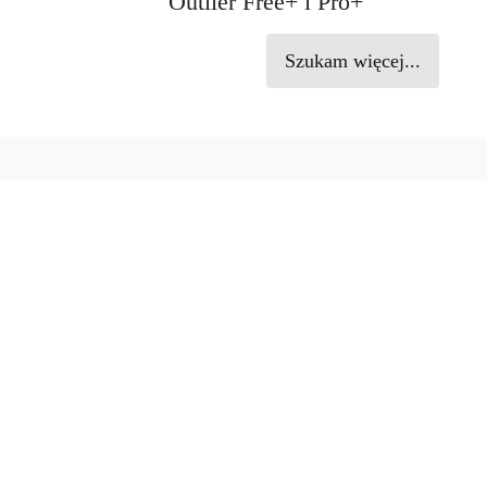
Outlier Free+ i Pro+
Szukam więcej...