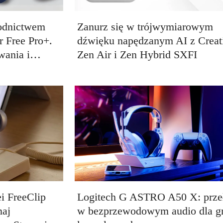
wodnictwem
Zanurz się w trójwymiarowym
r Free Pro+.
dźwięku napędzanym AI z Creat
ywania i…
Zen Air i Zen Hybrid SXFI
i FreeClip
Logitech G ASTRO A50 X: prz
naj
w bezprzewodowym audio dla g