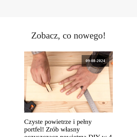
Zobacz, co nowego!
09-08-2024
Czyste powietrze i pełny
portfel! Zrób własny
oczyszczacz powietrza DIY w 4