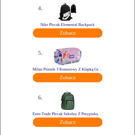
4.
Nike Plecak Elemental Backpack
Zobacz
5.
Milan Piórnik 3 Komorowy Z Klapką Green&Grow
Zobacz
6.
Euro-Trade Plecak Szkolny Z Przypinkami Zielony Starpak
Zobacz