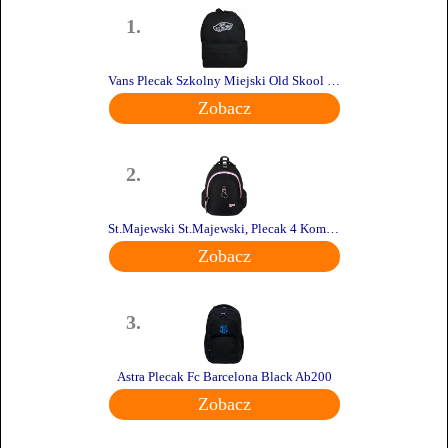
1.
Vans Plecak Szkolny Miejski Old Skool Classic Backpack Czarny Vn000H4Yblk1
Zobacz
2.
St.Majewski St.Majewski, Plecak 4 Komorowy Bp06 K-Pop St.Right
Zobacz
3.
Astra Plecak Fc Barcelona Black Ab200
Zobacz