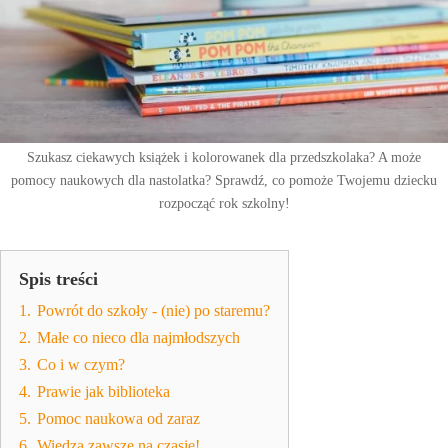
Szukasz ciekawych książek i kolorowanek dla przedszkolaka? A może
pomocy naukowych dla nastolatka? Sprawdź, co pomoże Twojemu dziecku
rozpocząć rok szkolny!
Spis treści
1.
Powrót do szkoły - (nie) po staremu?
2.
Małe co nieco dla najmłodszych
3.
Co i w czym?
4.
Prawie jak biblioteka
5.
Pomoc naukowa od zaraz
6.
Wiedza zawsze na czasie!