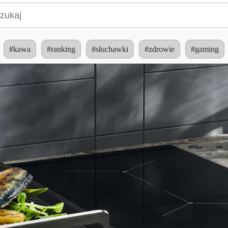
#kawa
#ranking
#słuchawki
#zdrowie
#gaming