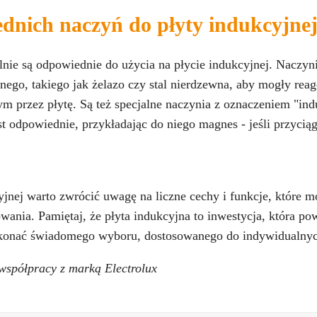
nich naczyń do płyty indukcyjne
elnie są odpowiednie do użycia na płycie indukcyjnej. Nacz
nego, takiego jak żelazo czy stal nierdzewna, aby mogły re
przez płytę. Są też specjalne naczynia z oznaczeniem "ind
st odpowiednie, przykładając do niego magnes - jeśli przyciąg
yjnej warto zwrócić uwagę na liczne cechy i funkcje, które 
ania. Pamiętaj, że płyta indukcyjna to inwestycja, która po
dokonać świadomego wyboru, dostosowanego do indywidualnyc
współpracy z marką Electrolux