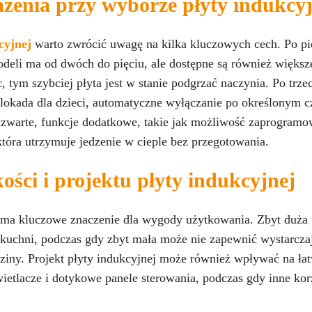
żenia przy wyborze płyty indukcyj
cyjnej
warto zwrócić uwagę na kilka kluczowych cech. Po pie
deli ma od dwóch do pięciu, ale dostępne są również większe
 tym szybciej płyta jest w stanie podgrzać naczynia. Po trzec
blokada dla dzieci, automatyczne wyłączanie po określonym c
zwarte, funkcje dodatkowe, takie jak możliwość zaprogramo
tóra utrzymuje jedzenie w cieple bez przegotowania.
ości i projektu płyty indukcyjnej
 ma kluczowe znaczenie dla wygody użytkowania. Zbyt duża 
 kuchni, podczas gdy zbyt mała może nie zapewnić wystarczaj
ziny. Projekt płyty indukcyjnej może również wpływać na łat
etlacze i dotykowe panele sterowania, podczas gdy inne korz