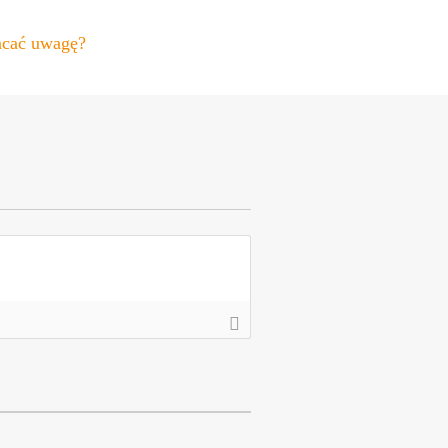
racać uwagę?