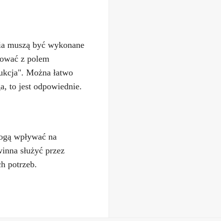
j
ynia muszą być wykonane
agować z polem
ukcja". Można łatwo
a, to jest odpowiednie.
mogą wpływać na
winna służyć przez
h potrzeb.