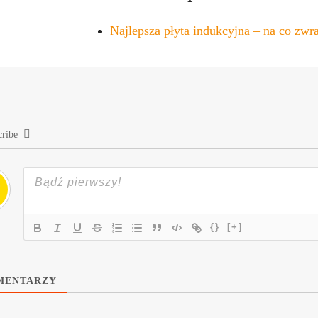
Najlepsza płyta indukcyjna – na co zw
cribe
{}
[+]
ENTARZY