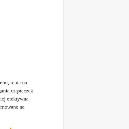
lni, a nie na
gania cząsteczek
ziej efektywna
arnowane na