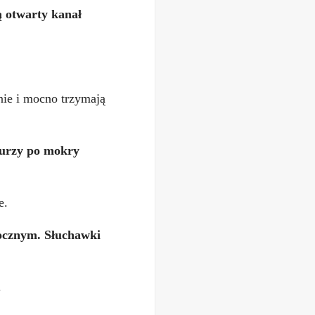
ą otwarty kanał
nie i mocno trzymają
burzy po mokry
e.
docznym. Słuchawki
.