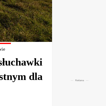
wie
słuchawki
stnym dla
Reklama