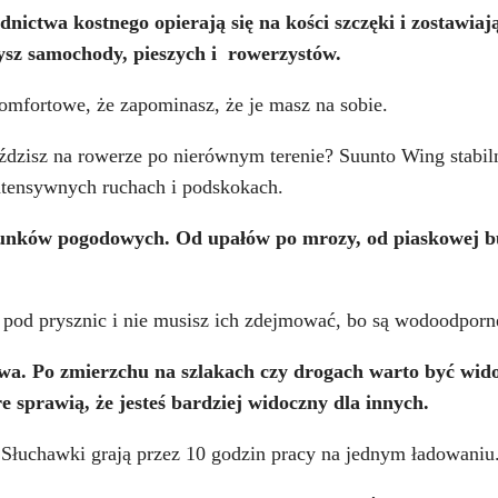
dnictwa kostnego opierają się na kości szczęki i zostawiaj
ysz samochody, pieszych i rowerzystów.
 komfortowe, że zapominasz, że je masz na sobie.
ździsz na rowerze po nierównym terenie? Suunto Wing stabil
intensywnych ruchach i podskokach.
runków pogodowych. Od upałów po mrozy, od piaskowej 
pod prysznic i nie musisz ich zdejmować, bo są wodoodporn
awa. Po zmierzchu na szlakach czy drogach warto być wi
 sprawią, że jesteś bardziej widoczny dla innych.
. Słuchawki grają przez 10 godzin pracy na jednym ładowaniu