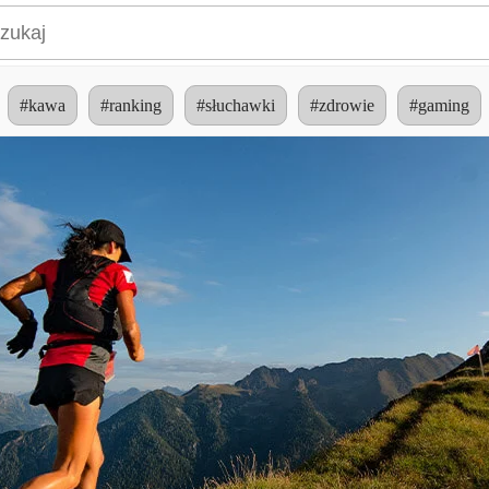
#kawa
#ranking
#słuchawki
#zdrowie
#gaming