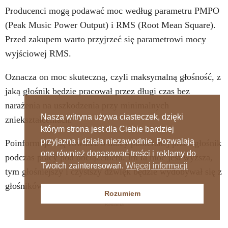
Producenci mogą podawać moc według parametru PMPO
(Peak Music Power Output) i RMS (Root Mean Square).
Przed zakupem warto przyjrzeć się parametrowi mocy
wyjściowej RMS.
Oznacza on moc skuteczną, czyli maksymalną głośność, z
jaką głośnik będzie pracował przez długi czas bez
narażenia na uszkodzenia przy minimalnych
Nasza witryna używa ciasteczek, dzięki
zniekształceniach.
którym strona jest dla Ciebie bardziej
przyjazna i działa niezawodnie. Pozwalają
Poinformuje Cię również o mocy pobieranej przez głośnik
one również dopasować treści i reklamy do
podczas pracy pod obciążeniem. Im ta moc jest wyższa,
Twoich zainteresowań.
Więcej informacji
tym głośniejszy i czystszy dźwięk będzie wydobywał się z
głośników.
Rozumiem
Reklama